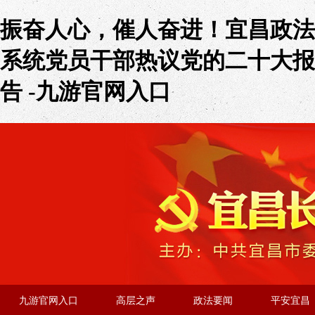
振奋人心，催人奋进！宜昌政法
系统党员干部热议党的二十大报
告 -九游官网入口
九游官网入口
高层之声
政法要闻
平安宜昌