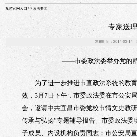
年“招才兴业”事业单位人才引进·北京站人民大学入校工作提醒
>>
九游官网入口
政法要闻
专家送理
发布时间：2014-03-14
——
市委政法委举办党的
为了进一步推进市直政法系统的教
效，3月7日下午，市委政法委在市公安
会，邀请中共宜昌市委党校市情文史教研
传承与弘扬”专题辅导报告。市委政法委
子成员、内设机构负责同志；市公安局