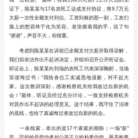
证下，陈某某与17名农民工达成支付协议，将9.7万元
欠薪一次性全额支付到位。工资到账的那一刻，工友们
脸上的愁容终于化为笑容。老张握着我的手，说了句
“谢谢”，声音不大，却很重。
考虑到陈某某在诉前已全额支付欠薪并取得谅解，
我们拟依法作出不起诉决定，并组织召开公开听证会。
听证会上，陈某某向到场的农民工代表深深鞠躬，当场
宣读悔过书：“我给各位工友诚恳地道歉，对不起大
家。这次教训深刻，感谢检察机关给我改过自新的机
会！”最终，听证员经过充分讨论，一致支持检察机关
对其作出不起诉的处理意见。这个结果，既守住了法律
的底线，也给了真诚悔过者改过自新的机会。
一条线索，牵出的是17个家庭的期盼；一场“薪”
安，守护的是劳动者对公平正义的朴素信仰。最高检要