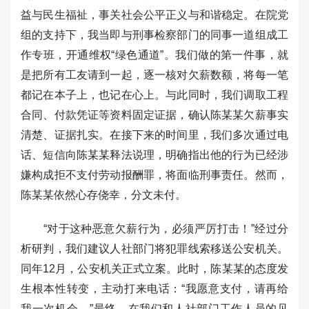
益与民生福祉，事关社会公平正义与和谐稳定。在院党
组的支持下，我当即与刑事检察部门的同事一道组成工
作专班，开通维权“绿色通道”。我们做的第一件事，就
是把所有工友请到一起，逐一核对欠薪数额，将每一笔
都记在本子上，也记在心上。与此同时，我们调取工程
合同、付款凭证等资料固定证据，确认陈某某欠薪事实
清楚、证据扎实。在接下来的时间里，我们多次通过电
话、短信向陈某某释法说理，明确指出他的行为已经涉
嫌构成拒不支付劳动报酬罪，将面临刑事责任。然而，
陈某某依然心存侥幸，分文未付。
“对于这种恶意欠薪行为，必须严厉打击！”经过分
析研判，我们建议人社部门将犯罪线索移送公安机关。
同年12月，公安机关正式立案。此时，陈某某的态度发
生根本性转变，主动打来电话：“我愿意支付，请再给
我一次机会。”最终，在我们和人社部门工作人员的见