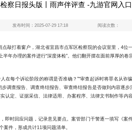
检察日报头版丨雨声伴评查 -九游官网入口
发布时间：2025-07-29 17:18
阅读次数：
点敲打着窗户，湖北省宜昌市点军区检察院的会议室里，4位
上半年办理的案件进行“深度体检”。他们翻开摆在面前厚厚的卷
在每个诉讼阶段的称谓是否准确？”“审查起诉时将罪名从诈
的初步调查报告、调查终结报告、审查终结报告是否做到内容逐步深
事实认定、证据采信、法律适用、办案程序、法律文书制作等内
，即时回应问题，记录意见要点。案管部门干警逐一填写《案件
个案件，形成共计11项问题清单。