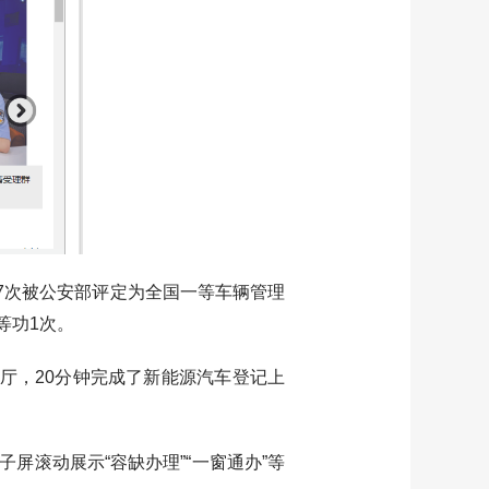
7次被公安部评定为全国一等车辆管理
等功1次。
厅，20分钟完成了新能源汽车登记上
滚动展示“容缺办理”“一窗通办”等