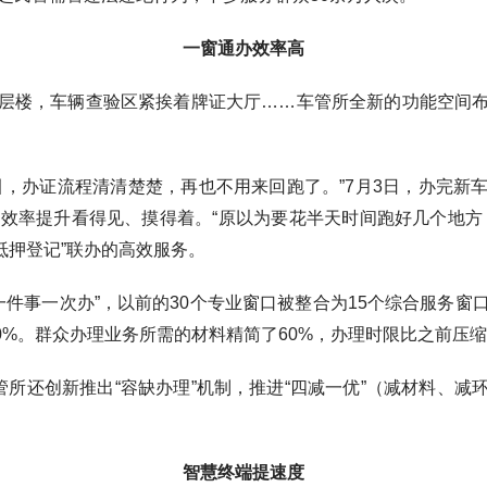
一窗通办效率高
楼，车辆查验区紧挨着牌证大厅……车管所全新的功能空间布
办证流程清清楚楚，再也不用来回跑了。”7月3日，办完新
，效率提升看得见、摸得着。“原以为要花半天时间跑好几个地方
 抵押登记”联办的高效服务。
件事一次办”，以前的30个专业窗口被整合为15个综合服务窗口
0%。群众办理业务所需的材料精简了60%，办理时限比之前压缩
所还创新推出“容缺办理”机制，推进“四减一优”（减材料、减
智慧终端提速度