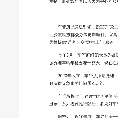
举措，处处彰显着以人民为中心的服
车管所以党建引领，设置了“党员先
让少数民族群众办事更加顺利。宜昌
民警提供“送考下乡”“送检上门”服务。
今年5月，车管所组织党员先锋队深
城办理车辆年检要花一整天，现在在
2020年以来，车管所推动党建工
解决群众急难愁盼问题213个。
车管所将“办证速度”“群众评价”
显示，系列措施推行以后，群众对车
据统计，近10年来，车管所无一起