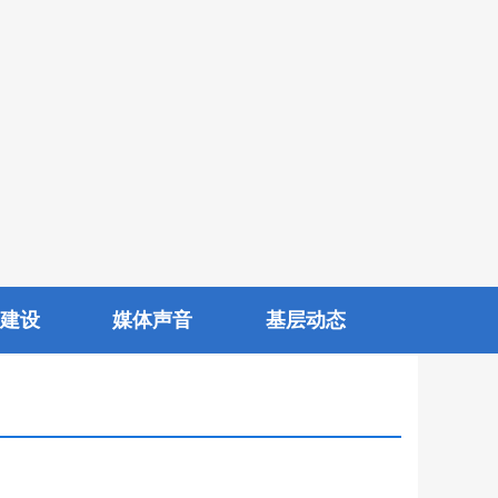
建设
媒体声音
基层动态