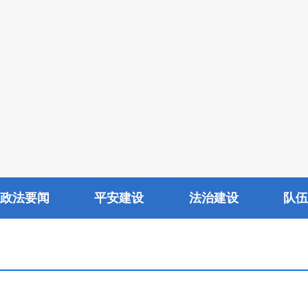
政法要闻
平安建设
法治建设
队伍