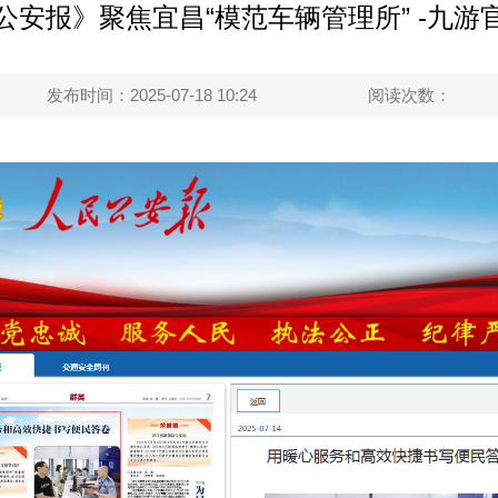
公安报》聚焦宜昌“模范车辆管理所” -九游
发布时间：2025-07-18 10:24
阅读次数：