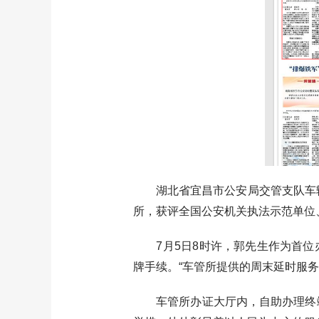
湖北省宜昌市公安局交管支队车辆管
所，获评全国公安机关执法示范单位
7月5日8时许，郭先生作为首位办
牌手续。“车管所提供的周末延时服
车管所办证大厅内，自助办理终端整