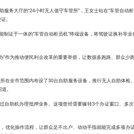
服务大厅的“24小时无人值守车管所”，王女士站在“车管自动柜
驶证。
证于一体的“车管自动柜员机”终端设备，将驾驶证换补等业
办”作为推动便民利企改革的重要举措，让数据多跑路、群众少
在全市范围内布设了30台自助服务设备，推行无人自助体检
绍道。
自助机办理抵押业务。这项曾经需要辗转3个办证窗口、多次排
，优化操作流程，让群众足不出户、动动手指就能完成多项办证