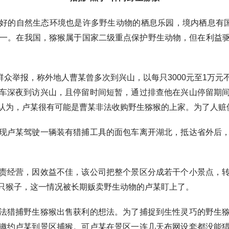
的自然生态环境也是许多野生动物的栖息乐园，境内栖息有国家
之一。在我国，猕猴属于国家二级重点保护野生动物，但在利益
群众举报，称外地人曹某曾多次到兴山，以每只3000元至1万元
车深夜到访兴山，且停留时间短暂，通过排查他在兴山停留期
认为，卢某很有可能是曹某非法收购野生猕猴的上家。为了人赃
卢某驾驶一辆装有猎捕工具的面包车离开湖北，抵达省外后，
经营，因效益不佳，该公司把整个景区分成若干个小景点，转
只猴子，这一情况被长期贩卖野生动物的卢某盯上了。
猎捕野生猕猴出售获利的想法。为了捕捉到生性灵巧的野生猕
邀约卢某到景区捕猴。可卢某在景区一连几天布网设套都没能