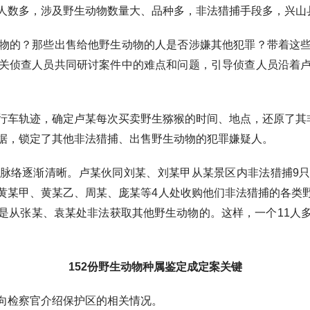
数多，涉及野生动物数量大、品种多，非法猎捕手段多，兴山
的？那些出售给他野生动物的人是否涉嫌其他犯罪？带着这些
关侦查人员共同研讨案件中的难点和问题，引导侦查人员沿着
轨迹，确定卢某每次买卖野生猕猴的时间、地点，还原了其非
据，锁定了其他非法猎捕、出售野生动物的犯罪嫌疑人。
络逐渐清晰。卢某伙同刘某、刘某甲从某景区内非法猎捕9只
黄某甲、黄某乙、周某、庞某等4人处收购他们非法猎捕的各类
是从张某、袁某处非法获取其他野生动物的。这样，一个11人
152份野生动物种属鉴定成定案关键
检察官介绍保护区的相关情况。