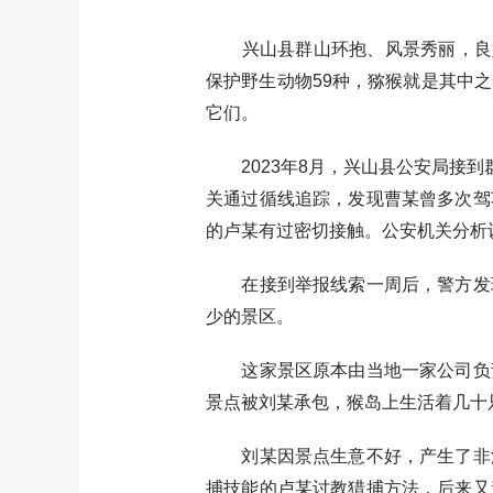
兴山县群山环抱、风景秀丽，良好
保护野生动物59种，猕猴就是其中
它们。
2023年8月，兴山县公安局接到
关通过循线追踪，发现曹某曾多次驾
的卢某有过密切接触。公安机关分析
在接到举报线索一周后，警方发现
少的景区。
这家景区原本由当地一家公司负责
景点被刘某承包，猴岛上生活着几十
刘某因景点生意不好，产生了非法
捕技能的卢某讨教猎捕方法，后来又