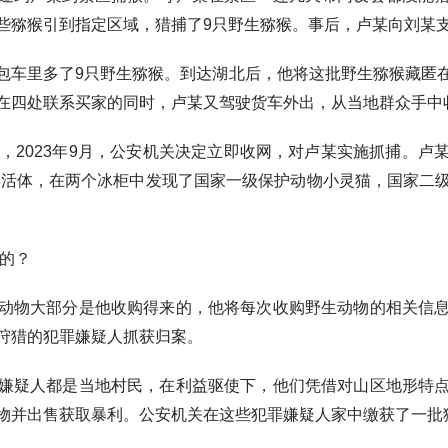
些猕猴引到指定区域，猎捕了9只野生猕猴。事后，卢某向刘某支付
车里多了9只野生猕猴。到达湖北后，他将这批野生猕猴藏匿在
在四处联系买家的同时，卢某又驾驶货车外出，从当地群众手中
2023年9月，公安机关决定立即收网，对卢某实施抓捕。卢
蛇类活体，在两个冰柜中发现了国家一级保护动物小灵猫，国家二
的？
物大部分是他收购得来的，他将每次收购野生动物的相关信息
狩猎的犯罪嫌疑人抓获归案。
疑人都是当地村民，在利益驱使下，他们凭借对山区地形特点
物并出售获取暴利。公安机关在这些犯罪嫌疑人家中缴获了一批