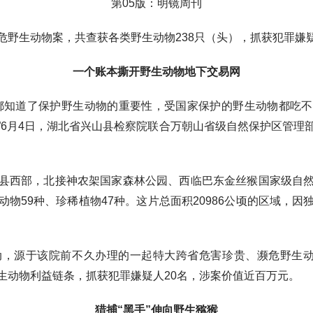
第05版：明镜周刊
生动物案，共查获各类野生动物238只（头），抓获犯罪嫌疑
一个账本撕开野生动物地下交易网
知道了保护野生动物的重要性，受国家保护的野生动物都吃不
”6月4日，湖北省兴山县检察院联合万朝山省级自然保护区管理
西部，北接神农架国家森林公园、西临巴东金丝猴国家级自然
物59种、珍稀植物47种。这片总面积20986公顷的区域，
源于该院前不久办理的一起特大跨省危害珍贵、濒危野生动物
生动物利益链条，抓获犯罪嫌疑人20名，涉案价值近百万元。
猎捕“黑手”伸向野生猕猴