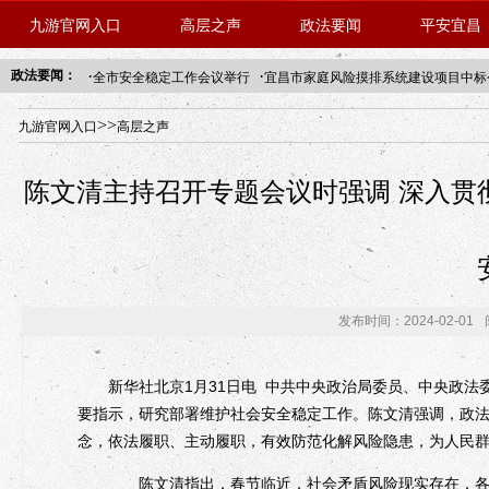
九游官网入口
高层之声
政法要闻
平安宜昌
·
·
政法要闻：
全市安全稳定工作会议举行
宜昌市家庭风险摸排系统建设项目中标
年“招才兴业”事业单位人才引进·北京站人民大学入校工作提醒
>>
九游官网入口
高层之声
陈文清主持召开专题会议时强调 深入贯
发布时间：2024-02-01
新华社北京1月31日电 中共中央政治局委员、中央政法
要指示，研究部署维护社会安全稳定工作。陈文清强调，政
念，依法履职、主动履职，有效防范化解风险隐患，为人民
陈文清指出，春节临近，社会矛盾风险现实存在，各类案