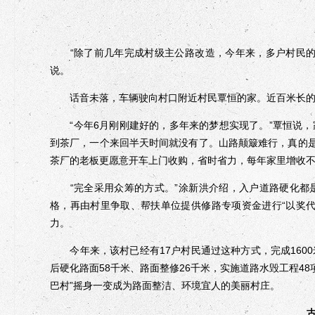
“除了前几年完成村级主公路改造，今年来，多户村民的
说。
话音未落，车辆驶向村口附近村民覃恒的家。近百米长的
“今年6月刚刚建好的，多年来的梦想实现了。”覃恒说，
到茶厂，一个来回半天时间就没有了。山路颠簸难行，真的是
茶厂的老板更愿意开车上门收购，省时省力，每年家里增收
“完全采用众筹的方式。”涂新洪介绍，入户道路硬化都
格，再由村里争取、帮扶单位提供修路专项资金进行“以奖
力。
今年来，该村已经有17户村民通过这种方式，完成160
后硬化路面58千米、路面整修26千米，实施道路水毁工程48
巴村”摇身一变成为路面整洁、环境宜人的美丽村庄。