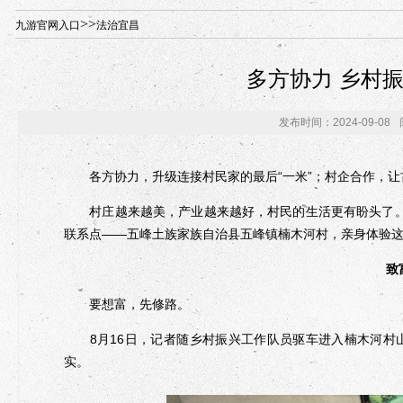
年“招才兴业”事业单位人才引进·北京站人民大学入校工作提醒
>>
九游官网入口
法治宜昌
多方协力 乡村
发布时间：2024-09-08
各方协力，升级连接村民家的最后“一米”；村企合作，让
村庄越来越美，产业越来越好，村民的生活更有盼头了。
联系点——五峰土族家族自治县五峰镇楠木河村，亲身体验这
致
要想富，先修路。
8月16日，记者随乡村振兴工作队员驱车进入楠木河村
实。