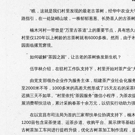
“瞧，这就是我们村里发现的最老古茶树，经华中农业大学鉴
路指引，在一处陡峭山坡，一株郁郁葱葱、长势喜人的古茶
楠木河村一带曾是“万里古茶道”上的重要节点，具有悠久的
村里仅120年以上树龄的古茶树就有6000多株。然而，由于
园面临撂荒窘境。
如何破解“茶园之困”，让古老的茶树焕发新生机？
伍学林介绍，在驻村工作队支持下，村里开始对茶产业“大
由党支部领办企业作为服务主体，组建茶产业社会化服务队
至2000米不等，1000多米的高差天然形成了15天左右的
迟摘三天不如草。”村里依托“茶园服务”微信小程序，为茶农
展消费帮扶活动，累计采购春茶十余万元，以切实行动助力
在以宜昌市司法局为首的三家帮扶单位协调支持下，楠木
1200亩包含采茶便道、运茶步道、收购平台、展示牌等基
古树茶加工车间进行提档升级，优化古树茶加工制作流程，提升