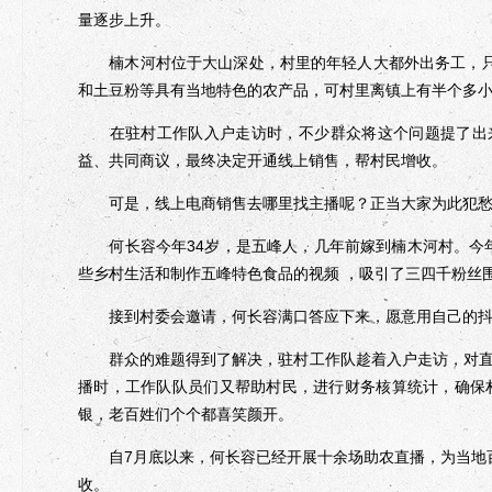
量逐步上升。
楠木河村位于大山深处，村里的年轻人大都外出务工，只
和土豆粉等具有当地特色的农产品，可村里离镇上有半个多小
在驻村工作队入户走访时，不少群众将这个问题提了出来
益、共同商议，最终决定开通线上销售，帮村民增收。
可是，线上电商销售去哪里找主播呢？正当大家为此犯愁
何长容今年34岁，是五峰人，几年前嫁到楠木河村。今年
些乡村生活和制作五峰特色食品的视频 ，吸引了三四千粉丝
接到村委会邀请，何长容满口答应下来，愿意用自己的抖
群众的难题得到了解决，驻村工作队趁着入户走访，对直
播时，工作队队员们又帮助村民，进行财务核算统计，确保
银，老百姓们个个都喜笑颜开。
自7月底以来，何长容已经开展十余场助农直播，为当地百
收。