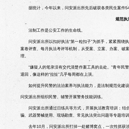
据统计，今年以来，问安派出所先后破获各类民生案件54起，
规范执
法制工作是公安工作的生命线。
问安派出所以扣好执法“第一粒扣子”为抓手，紧紧围绕执
案卷评查、每月执法考评等机制，从受案、立案、办案、破
理。
“嫌疑人的笔录没有交代清楚作案工具的去处。”青年民警
退回，像这样的“拉扯”几乎每周都在上演。
如何提升民警的法治素养与执法能力，是法制规范化建设
问安派出所组织民警、辅警开展警务技能训练。
问安派出所通过日练兵等方式，开展执法教育培训；结合新
骗、武器警械使用、现场勘查、常见执法突出问题等专题培
去年10月，问安派出所打掉一处赌博窝点，一次性抓获涉