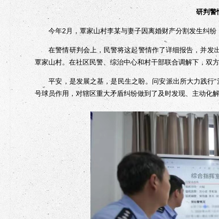
研判警
今年2月，覃家山村李某与妻子因离婚财产分割发生纠纷，
在警情研判会上，民警将这起警情作了详细报告，并发出“
覃家山村。在社区民警、综治中心和村干部联合调解下，双
平安，是发展之基，是民生之盼。问安派出所大力践行“派出
号球员作用，对辖区重大矛盾纠纷做到了及时发现、主动化解