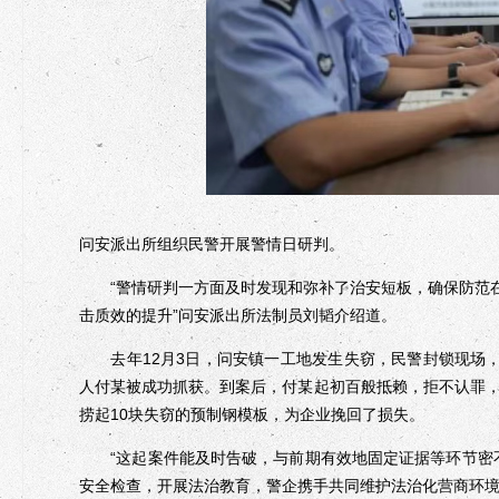
问安派出所组织民警开展警情日研判。
“警情研判一方面及时发现和弥补了治安短板，确保防范在
击质效的提升”问安派出所法制员刘韬介绍道。
去年12月3日，问安镇一工地发生失窃，民警封锁现场，
人付某被成功抓获。到案后，付某起初百般抵赖，拒不认罪
捞起10块失窃的预制钢模板，为企业挽回了损失。
“这起案件能及时告破，与前期有效地固定证据等环节密不
安全检查，开展法治教育，警企携手共同维护法治化营商环