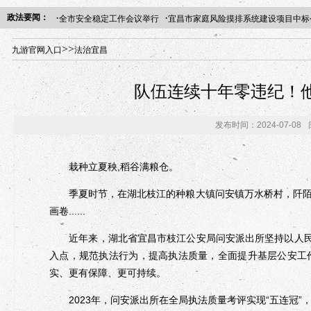
·
·
政法要闻：
全市安全稳定工作会议举行
宜昌市家庭风险摸排系统建设项目中标
年“招才兴业”事业单位人才引进·北京站人民大学入校工作提醒
>>
九游官网入口
法治宜昌
队伍连续十年零违纪！他
发布时间：2024-07-08
栽种立夏秧,稻谷满粮仓。
季夏时节，在湖北枝江的种粮大镇问安镇万水桥村，阡陌
画卷......
近年来，湖北省宜昌市枝江公安局问安派出所坚持以人民为
入点，规范执法行为，提高执法质量，全面提升基层公安工
实、更有保障、更可持续。
2023年，问安派出所在全局执法质量考评实现“五连冠”，