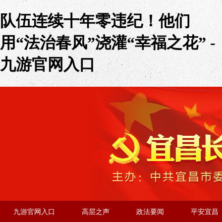
队伍连续十年零违纪！他们
用“法治春风”浇灌“幸福之花” -
九游官网入口
九游官网入口
高层之声
政法要闻
平安宜昌