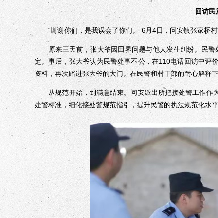
回访民
“谢谢你们，是我误会了你们。”6月4日，问安镇张家桥村
原来三天前，张大爷因田界问题与他人发生纠纷。民警处
定。事后，张大爷认为民警处事不公，在110电话回访中评
资料，再次踏进张大爷的大门。在民警和村干部的耐心解释
从规范开始，到满意结束。问安派出所把接处警工作作为执
处警标准，细化接处警规范指引，提升民警的执法规范化水平，