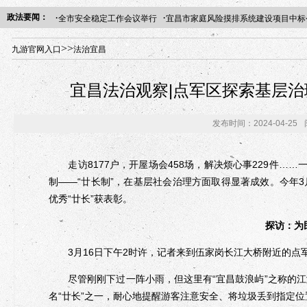
·
·
政法要闻：
全市安全稳定工作会议举行
宜昌市家庭风险摸排系统建设项目中标
年“招才兴业”事业单位人才引进·北京站人民大学入校工作提醒
>>
九游官网入口
法治宜昌
宜昌法治观察|点军区探索基层治
发布时间：2024-04-25
走访8177户，开屋场会458场，解决烦心事229件……
制——“廿长制”，在基层社会治理方面取得显著成效。今年3
优秀“廿长”获表彰。
探访：为
3月16日下午2时许，记者来到伍家岗长江大桥附近的点
尽管刚刚下过一阵小雨，但这里有“宜昌鼓浪屿”之称的江
名“廿长”之一，耐心地提醒游客注意安全、将垃圾丢到指定位