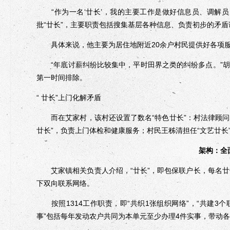
“作为一名‘廿长’，我的主要工作是做好信息员、调解员、
批“廿长”，主要职责包括搜集基层各种信息、负责初步的矛
具体来说，他主要为居住地附近20余户村民提供好各项服务
“年底讨薪纠纷比较集中，平时田界之类的纠纷多点。”胡
第一时间排除。
“ 廿长”上门化解矛盾
而在艾家村，该村还设置了数名“特色廿长”：村法律顾问尚
廿长”，负责上门体检和健康服务；村民王秭清担任“文艺廿长
架构：全
艾家镇相关负责人介绍，“廿长”，即包保联户长，每名廿
下双向联系网络。
按照1314工作职责，即“共织1张组织网络”，“共建3个联
事”包括每年发动农户共同为本单元至少办理4件实事，带动各“