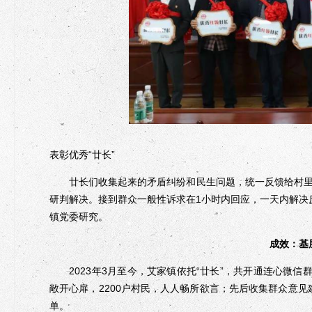
表彰优秀“廿长”
廿长们收集起来的矛盾纠纷和民生问题，统一反馈给村里
研判解决。接到群众一般性诉求在1小时内回应，一天内解决
镇党委研究。
成效：基
2023年3月至今，艾家镇依托“廿长”，共开通连心微信群1
敞开心扉，2200户村民，人人畅所欲言；先后收集群众意见
单。