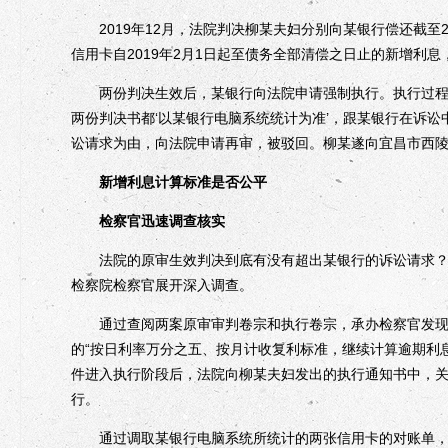
2019年12月，法院判决柳某夫妇分别向某银行偿还截至2
信用卡自2019年2月1日起至债务全部清偿之日止的新增利
两份判决生效后，某银行向法院申请强制执行。执行过程中，
两份判决书都‘以某银行电脑系统统计为准’，跟某银行在诉
讼请求为由，向法院申请再审，被驳回。柳某遂向宜昌市西
新增利息计算标准是否公平
检察官迅速调查核实
法院的原审生效判决到底有没有超出某银行的诉讼请求？两
检察院检察官展开深入调查。
通过查阅两案原审审判卷宗和执行卷宗，承办检察官发现
的“按日利率万分之五、按月计收复利标准，继续计算逾期利息
件进入执行阶段后，法院向柳某夫妇发出的执行通知书中，关
行。
通过调取某银行电脑系统所统计的两张信用卡的对账单，承