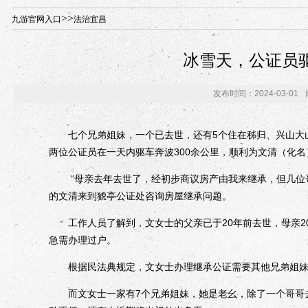
年“招才兴业”事业单位人才引进·北京站人民大学入校工作提醒
>>
九游官网入口
法治宜昌
冰雪天，公证员驱
发布时间：2024-03-01
七个兄弟姐妹，一个已去世，还有5个住在秭归、兴山大山
两位公证员在一天内驱车奔波300余公里，顺利为文清（化
“母亲去年去世了，经初步商议房产由我来继承，但几位哥
的文清来到猇亭公证处咨询房屋继承问题。
工作人员了解到，文女士的父亲已于20年前去世，母亲20
急需办理过户。
根据民法典规定，文女士办理继承公证需要其他兄弟姐妹
而文女士一家有7个兄弟姐妹，她是老幺，除了一个哥哥去