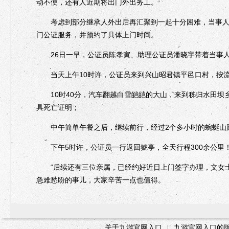
动不便，还有人近期将出门外出务工。
考虑到部分继承人外出后再汇聚到一起十分困难，当事人的
门公证服务，并预约了具体上门时间。
26日一早，公证员陈孝寅、助理公证员潘晓宇带着当事人文
当天上午10时许，公证员来到兴山昭君镇平邑口村，按流
10时40分，汽车翻越白雪皑皑的大山，来到秭归水田坝
具死亡证明；
中午简单午餐之后，继续前行，经过2个多小时的蜿蜒山路
下午5时许，公证员一行返回猇亭，全天行程300余公里
“后续还有三位亲属，已经约好近日上门签字办理，文女士
急难愁盼的事儿，大家辛苦一点也值得。
关于九游官网入口
|
九游官网入口的