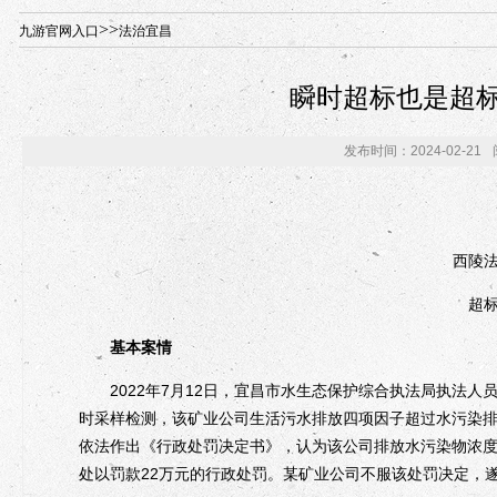
年“招才兴业”事业单位人才引进·北京站人民大学入校工作提醒
>>
九游官网入口
法治宜昌
瞬时超标也是超标
发布时间：2024-02-21
西陵
超
基本案情
2022年7月12日，宜昌市水生态保护综合执法局执法人
时采样检测，该矿业公司生活污水排放四项因子超过水污染
依法作出《行政处罚决定书》，认为该公司排放水污染物浓度超过
处以罚款22万元的行政处罚。某矿业公司不服该处罚决定，