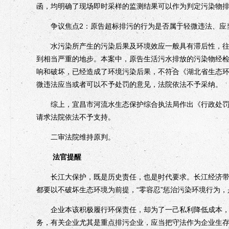
函，均明确了现场即时采样的监测结果可以作为判定污染物
争议焦点2：原告超标排污的行为是否属于轻微违法、应
水污染所产生的污染后果及环境效应一般具有滞后性，往往
到相当严重的地步。本案中，原告生活污水排放的污染物经检
响和破坏，已经造成了环境污染后果，不符合《湖北省生态环
微违法应当或者可以不予处罚的意见，法院依法不予采纳。
综上，宜昌市河流水生态保护综合执法局作出《行政处罚决
请求法院依法不予支持。
二审法院维持原判。
法官提醒
长江大保护，既是历史责任，也是时代要求。长江经济带的
都要以不破坏生态环境为前提，“零容忍”惩治污染环境行为
企业本该积极履行环保责任，却为了一己私利降低成本，随
务，有关企业尤其是重点排污企业，应当把守法作为企业生