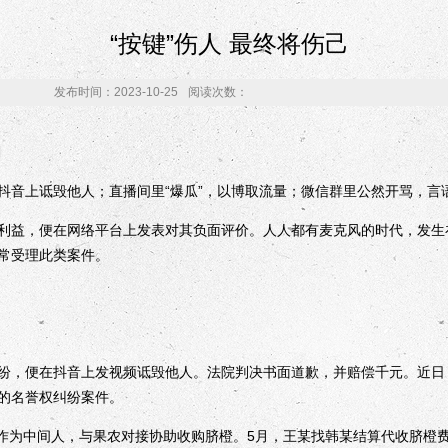
“按键”伤人 最终将伤己
发布时间：2023-10-25
阅读次数：
刚
上诋毁他人；直播间里“爆瓜”，以博取流量；微信群里公然开骂，言
益，便在网络平台上发表对其负面评价。人人都有麦克风的时代，发生
常受理此类案件。
，便在抖音上发视频诋毁他人。法院判决书面道歉，并赔偿千元。近日
的名誉权纠纷案件。
作为中间人，与果农对接协助收购脐橙。5月，王某找韩某结算代收脐橙