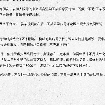
友，以博人眼球的夸张语言渲染王某的恋爱行为，视频中不乏“王某系
平台流量，将流量变现获利。
络平台大v，姜某视频发布后，王某公司账号评论区出现大片负面评论，
为对其造成了不利影响，构成对其名誉侵权，遂向法院提起诉讼，要求
己并未虚构事实，且已删除相关视频，不应承担责任。
件，依托于虚拟网络而衍生，办理存在一定难度，但网络从来不是法外之
，法院从日常生活的法律盲区切入，释法明理，阐明影响后果，最终被告
原告本次维权费用8000元，该费用也在法院的督促下及时给付。
”赔偿结果，不仅让一场侵权纠纷就此消弭，更是一场网络主播的普法课堂