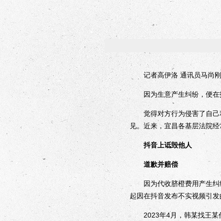
记者高伊洛 通讯员马尚
因为生意产生纠纷，便在抖音
觉得对方行为侵害了自己利
见。近来，宜昌各基层法院经
抖音上诋毁他人
道歉并赔偿
因为代收脐橙费用产生纠纷
起因在抖音发布不实视频引发
2023年4月，韩某找王某