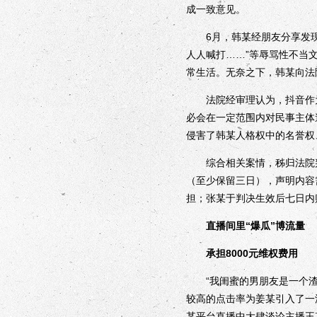
成一致意见。
6月，韩某经朋友分享发现王
人人喊打……”等辱骂性不当
常生活。无奈之下，韩某向法
法院经审理认为，抖音作为
必会在一定范围内对民事主体
侵害了韩某人格权中的名誉权
综合相关案情，秭归法院判
（至少保留三日），声明内容
担；张某于判决生效后七日内
直播间里“爆瓜”博流量
承担8000元维权费用
“我闺蜜的男朋友是一个渣男
较高的点击率为姜某引入了一
某平台直播中大肆谈论主播王