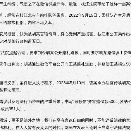
生纠纷，气愤之下在微信群里开骂。最近，枝江法院审结了这样一起案
经常在枝江北火车站排队等乘客。2022年9月15日，因排队产生矛盾，
言语非常粗俗，内容不堪入耳。
局报警，认为被胡某言语侮辱，身心受到严重损害。枝江市公安局作出
定对胡某行政拘留五日。
法院提起诉讼，要求判令胡某公开赔礼道歉，同时要求胡某赔偿误工费300
法院作出判决：胡某通过微信平台公开向王某赔礼道歉，并赔偿王某损失5
。
义务，案件进入执行程序。2023年5月10日，该案承办法官传唤胡
某释法明理。
以及违法行为带来的严重后果，书写“致歉信”并将赔偿款500元缴纳至
成员351人）。
域，更不是法外之地，我们在享有言论自由的同时，不能违反法律的禁
法权利。在人人皆有麦克风的时代，网民在发表言论时应当遵守法律法规