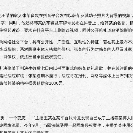
某的家人张某多次在抖音平台发布以韩某及其幼子照片为背景的视频，
文字。同时，他还将韩某的车辆及车牌号发布在抖音上，给韩某的名誉、
院提起诉讼，要求在抖音平台上删除该视频，同时公开赔礼道歉消除影响
网络社交平台，具有公开性、广泛性、互动性的特征，若在其上发布不
造成影响，系对民事主体人格权的侵犯。张某的行为对韩某的人品及其家
、肖像权，依法应当承担侵权责任。
决张某于判决生效后七日内以书面形式向韩某赔礼道歉，并在其注册的
需经法院审核；张某逾期不履行，法院将在报刊、网络等媒体上公布判决
赔偿韩某的精神损害赔偿金1000元。
，一个变态……”主播王某在某平台账号竟发现自己成了主播姜某博人
波网络流量。今年9月，当阳法院受理一起网络侵权案件，主播姜某使用
某与第三人某女的恋爱故事。