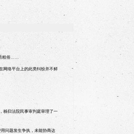
语粗俗……
在网络平台上的此类纠纷并不鲜
，秭归法院民事审判庭审理了一
费用问题发生争执，未能协商达