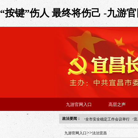
“按键”伤人 最终将伤己 -九游
九游官网入口
高层之声
·
·
政法要闻：
全市安全稳定工作会议举行
宜
年“招才兴业”事业单位人才引进
>>
九游官网入口
法治宜昌