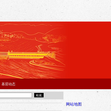
基层动态
·
·
5年“招才兴业”事业单位人才引进·北京站面试成绩公告
宜昌市2025
全市安全稳
网站地图
年“招才兴业