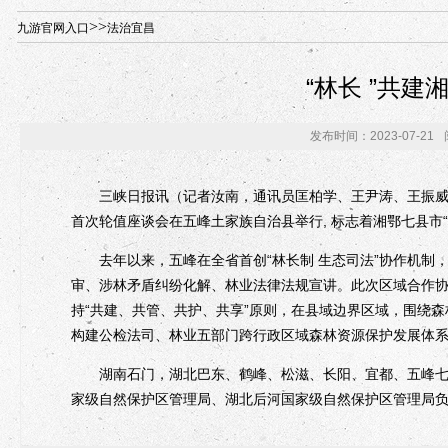
年“招才兴业”事业单位人才引进·北京站人民大学入校工作提醒
>>
九游官网入口
法治宜昌
“林长 ”共
发布时间：2023-07-21
三峡日报讯（记者汝南，通讯员匡柏学、王尹涛、王振威、李
首次轮值座谈会在五峰土家族自治县举行, 标志着湘鄂七县市“
去年以来，五峰在全省首创“林长制 生态司法”协作机制
审、涉林矛盾纠纷化解、林业法律法规宣讲。此次区域合作协
持“共建、共管、共护、共享”原则，在县域边界区域，围绕
构建公检法司、林业五部门跨行政区域森林资源保护发展体
湖南石门，湖北巴东、鹤峰、松滋、长阳、宜都、五峰七县
家级自然保护区管理局、湖北后河国家级自然保护区管理局