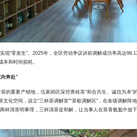
零发生”。2025年，全区劳动争议诉前调解成功率高达96.
成本和时间损耗。
向奔赴”
重要产销地，伍家岗区深挖青砖茶“和合共生、诚信为本”的文
文化空间，设立“三杯茶调解室”“茶歇调解区”，在各级调解阵
两杯清茶明事理，三杯清茶促和解，让当事人在茶香氤氲中放下对