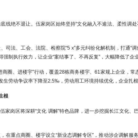
线绝不退让。伍家岗区始终坚持“文化融入不逾法、柔性调处不
法、工会、法院、检察院“5 x”多元纠纷化解机制，打通“调
得强制执行效力，让企业“案结事了、不再反复”，大幅降低了企
圈、进楼宇”行动，覆盖28栋商务楼宇、61家规上企业，常态
发生劳动争议率下降至2.5‰，劳动用工环境持续优化，企业扎
生根
岗区将深耕“文化 调解”特色品牌，进一步挖掘长江文化、
在重点商圈、楼宇设立“新业态调解专区”，推动涉企调解服务