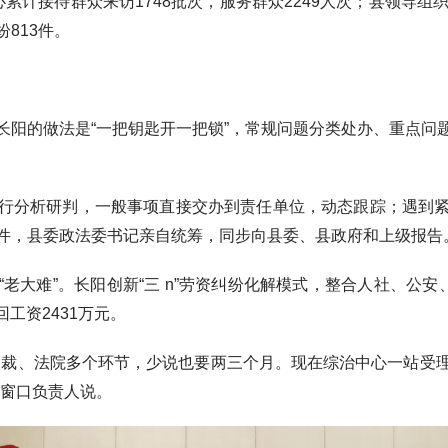
计接待群众来访1748批次，服务群众2249人次；县领导组织
813件。
的做法是“一把钥匙开一把锁”，常规问题分类处办、重点问
分析研判，一般事项直接交办到责任单位，动态跟踪；遇到紧
件，县委政法委书记亲自统筹，同步向县委、县政府和上级报告
大难”。长阳创新“三 n”劳资纠纷化解模式，整合人社、公安、
回工资2431万元。
裁、法院多个环节，少说也要两三个月。现在综治中心一站受理
心窗口负责人说。