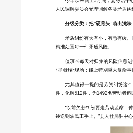
今年以来截至5月底，县综治中心累
人民调解委员会受理调解各类矛盾纠纷
分级分类：把“硬骨头”啃出滋味
矛盾纠纷有大有小，有急有缓。长阳
精准处置每一件矛盾风险。
值班长每天对归集的风险信息进行
时间赶赴现场；碰上特别重大复杂事
尤其值得一提的是劳资纠纷这个“老
件，化解512件，为1492名劳动者追
“以前欠薪纠纷要走劳动监察、仲
钱送到农民工手上。”县人社局驻中