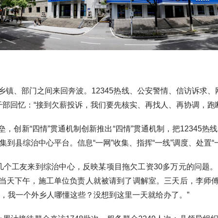
、部门之间来回奔波。12345热线、公安警情、信访诉求、网
干部回忆：“接到欠薪投诉，我们要先核实、再找人、再协调，跑
新“四情”贯通机制创新推出“四情”贯通机制，把12345热线的
归集到县综治中心平台。信息“一网”收集、指挥“一线”调度、处置
工友来到综治中心，反映某项目拖欠工资30多万元的问题。
当天下午，施工单位负责人就被请到了调解室。三天后，李师
裁，我一个外乡人哪懂这些？没想到这里一天就给办了。”