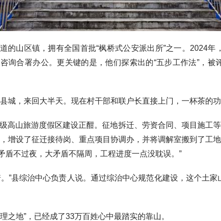
山区镇，拥有全国首批“枫桥式公安派出所”之一。2024年，
咨询合署办公。更关键的是，他们探索出的“五步工作法”，被评
城，来回大半天。现在村干部和联户长直接上门，一杯茶的功
级高山旅游度假区建设正酣。征地拆迁、劳资合同、项目施工等
则，增设了征迁接待岗、重点项目协调办，并将调解室搬到了工地
矛盾不过夜，大矛盾不隔周，工程进度一点没耽误。”
”县综治中心负责人说。通过综治中心规范化建设，这个土家山
之地”，已经成了33万百姓心中最踏实的靠山。