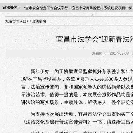
·
·
政法要闻：
全市安全稳定工作会议举行
宜昌市家庭风险摸排系统建设项目中标
年“招才兴业”事业单位人才引进·北京站人民大学入校工作提醒
>>
九游官网入口
政法要闻
宜昌市法学会“迎新春法
发布时间：2017-03-03
新年伊始，为了协助宜昌监狱抓好冬季整训和年终
场”在宜昌监狱举办，各监区服刑人员共1600多人参
言，法治宣传警句、党和国家领导人的讲话摘录以及
示法治艺术。值得一提的是，本次展会摄影作品均是
讲法治的写实场景，生动具体，鲜活感人，整个展览
为支持本次展出活动，宜昌市法学会出资购买了全
《法治文化基层行普法宣传资料》一书，赠送给宜昌